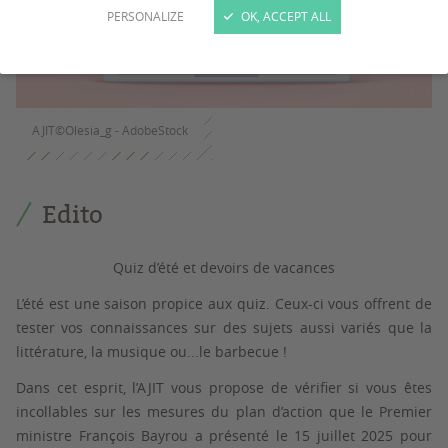
PERSONALIZE
OK, ACCEPT ALL
AJIT©Olesia_g - AdobeStock
Edito
Quiz d’été et devoirs de vacances
L’été est une saison propice aux quiz. Ceux-ci vous offrent de
tester vos connaissances sur des sujets aussi variés que la
littérature, la musique ou...le barbecue !
Dans cet esprit, l’AJIT vous propose de vérifier si vous êtes
incollables sur les mesures du plan d’action que le Premier
ministre François Bayrou a présenté le 15 juillet 2025 pour