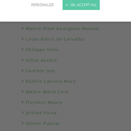
PERSONALIZE
OK, ACCEPT ALL
Maryse Badel
Maître Julie-Anne Binzoni
Maître Aline Bourgeois-Mauzac
Lucas Bento de Carvalho
Philippe Helis
Gilles Auzero
Laurène Joly
Valérie Lacoste-Mary
Maître Marie Leca
Florence Maury
Jérôme Porta
Olivier Pujolar