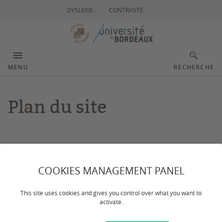
DYSLEXIE
CONTRASTE
MENU
RECHERCHE
Plan du site
Accueil
COOKIES MANAGEMENT PANEL
L'Institut
L'équipe
This site uses cookies and gives you control over what you want to
activate.
Alexandre Charbonneau