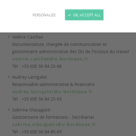
PERSONALIZE
OK, ACCEPT ALL
L'équipe administrative
Valérie Cavillan
Documentaliste, chargée de communication et
gestionnaire administrative des DU de l'Institut du travail
valerie.cavillan@u-bordeaux.fr
Tel : +33 (0)5 56 84 25 68
Audrey Lartigalot
Responsable administrative & financière
audrey.lartigalot@u-bordeaux.fr
Tel : +33 (0)5 56 84 25 63
Sabrina Olasagasti
Gestionnaire de formations - Secrétariat
sabrina.olasagasti@u-bordeaux.fr
Tel : +33 (0)5 56 84 85 69