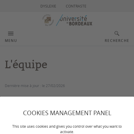
DYSLEXIE
CONTRASTE
MENU
RECHERCHE
L'équipe
Dernière mise à jour :
le 27/02/2026
Direction
COOKIES MANAGEMENT PANEL
DIRECTEUR :
Alexandre Charbonneau
This site uses cookies and gives you control over what you want to
DIRECTEUR ADJOINT :
Philippe Hélis
activate.