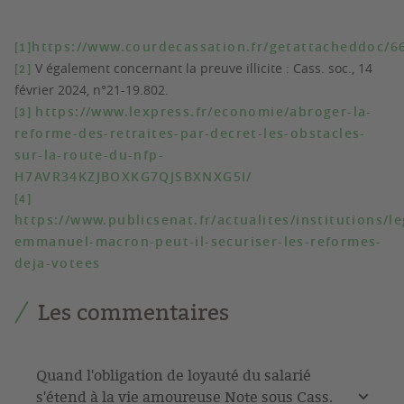
https://www.courdecassation.fr/getattacheddoc
[1]
V également concernant la preuve illicite : Cass. soc., 14
[2]
février 2024, n°21-19.802.
https://www.lexpress.fr/economie/abroger-la-
[3]
reforme-des-retraites-par-decret-les-obstacles-
sur-la-route-du-nfp-
H7AVR34KZJBOXKG7QJSBXNXG5I/
[4]
https://www.publicsenat.fr/actualites/institutions/le
emmanuel-macron-peut-il-securiser-les-reformes-
deja-votees
Les commentaires
Quand l'obligation de loyauté du salarié
s'étend à la vie amoureuse Note sous Cass.