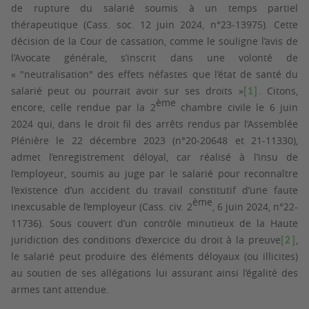
de rupture du salarié soumis à un temps partiel
thérapeutique (Cass. soc. 12 juin 2024, n°23-13975). Cette
décision de la Cour de cassation, comme le souligne l’avis de
l’Avocate générale, s’inscrit dans une volonté de
«
"
neutralisation" des effets néfastes que l’état de santé du
salarié peut ou pourrait avoir sur ses droits »
. Citons,
[1]
ème
encore, celle rendue par la 2
chambre civile le 6 juin
2024 qui, dans le droit fil des arrêts rendus par l’Assemblée
Plénière le 22 décembre 2023 (n°20-20648 et 21-11330),
admet l’enregistrement déloyal, car réalisé à l’insu de
l’employeur, soumis au juge par le salarié pour reconnaître
l’existence d’un accident du travail constitutif d’une faute
ème
inexcusable de l’employeur (Cass. civ. 2
, 6 juin 2024, n°22-
11736). Sous couvert d’un contrôle minutieux de la Haute
juridiction des conditions d’exercice du droit à la preuve
,
[2]
le salarié peut produire des éléments déloyaux (ou illicites)
au soutien de ses allégations lui assurant ainsi l’égalité des
armes tant attendue.