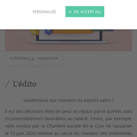
PERSONALIZE
OK, ACCEPT ALL
AJIT©Olesia_g - AdobeStock
L'édito
Lendemains qui chantent ou espoirs vains ?
Il est des décisions dont on peut se réjouir parce qu’elles sont
incontestablement favorables au salarié. Citons, par exemple,
celle rendue par la Chambre sociale de la Cour de cassation
le 12 juin 2024 relative au calcul du montant des indemnités