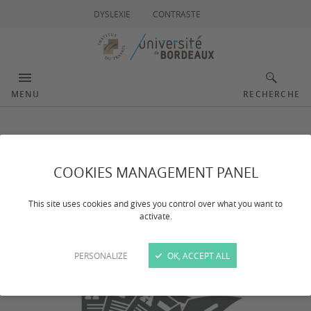
DYSLEXIE
CONTRASTE
MENU
RECHERCHE
L'Actualité juridique
COOKIES MANAGEMENT PANEL
Septembre 2023
This site uses cookies and gives you control over what you want to
activate.
Dernière mise à jour :
le 23/01/2024
PERSONALIZE
OK, ACCEPT ALL